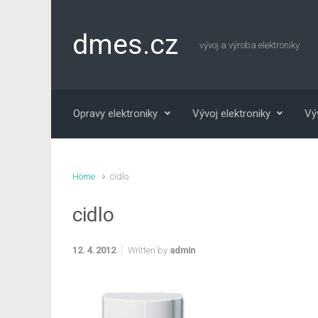
Skip to main content
dmes.cz
vývoj a výroba elektroniky
Opravy elektroniky
Vývoj elektroniky
Vý
Home
cidlo
cidlo
12. 4. 2012
Written by
admin