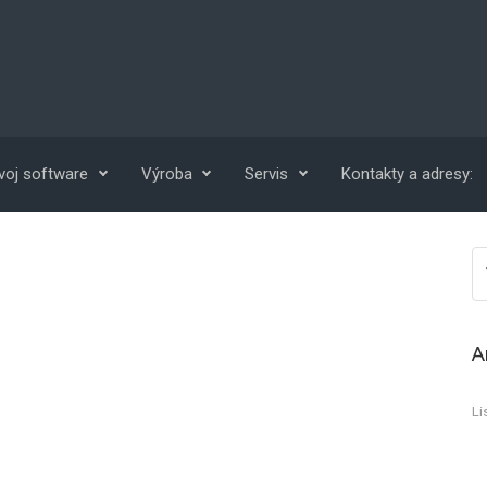
voj software
Výroba
Servis
Kontakty a adresy:
A
Li