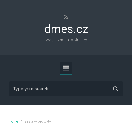
Skip to main content
dmes.cz
vývoj a výroba elektroniky
Home
sestavy pro byty