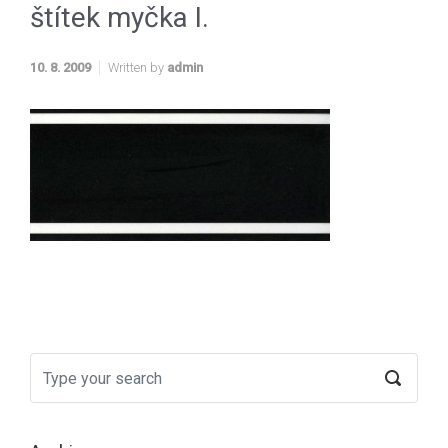
štítek myčka I.
10. 8. 2009
Written by
admin