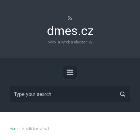
Skip to main content
dmes.cz
vývoj a výroba elektroniky
Home
štítek myčka I.