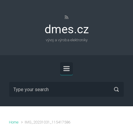
Skip to main content
dmes.cz
vývoj a výroba elektroniky
Home
IMG_20231031_115417586