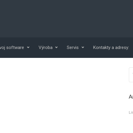
voj software
Výroba
Servis
Kontakty a adresy:
A
Li