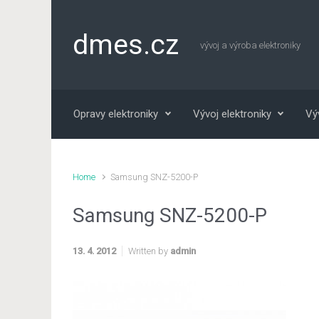
Skip to main content
dmes.cz
vývoj a výroba elektroniky
Opravy elektroniky
Vývoj elektroniky
Vý
Home
Samsung SNZ-5200-P
Samsung SNZ-5200-P
13. 4. 2012
Written by
admin