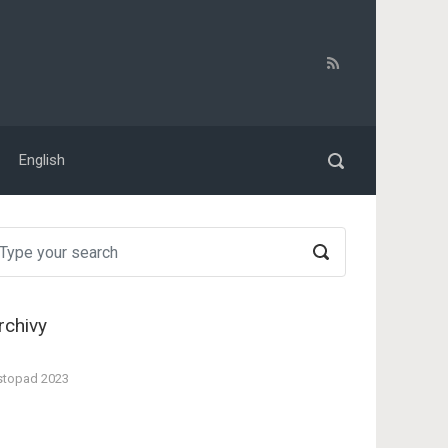
English
rchivy
stopad 2023