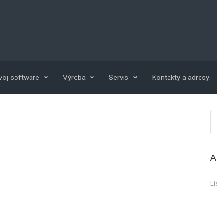
voj software
Výroba
Servis
Kontakty a adresy:
A
Li