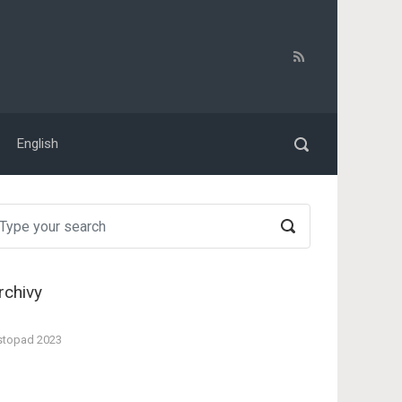
English
rchivy
stopad 2023