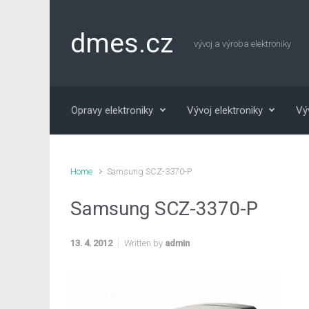
Skip to main content
dmes.cz
vývoj a výroba elektroniky
Opravy elektroniky
Vývoj elektroniky
Vý
Home
Samsung SCZ-3370-P
Samsung SCZ-3370-P
13. 4. 2012
Written by
admin