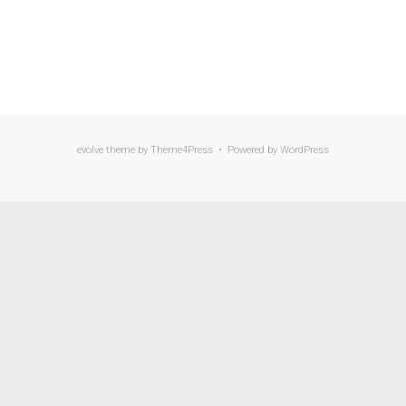
evolve
theme by Theme4Press • Powered by
WordPress