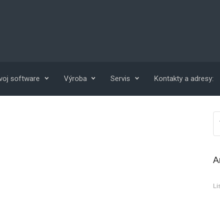
voj software
Výroba
Servis
Kontakty a adresy:
A
Li