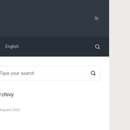
English
rchivy
stopad 2023