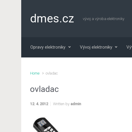
Skip to main content
dmes.cz
vývoj a výroba elektroniky
Opravy elektroniky
Vývoj elektroniky
Vý
Home
ovladac
ovladac
12. 4. 2012
Written by
admin