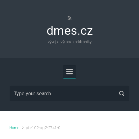
Skip to main content
dmes.cz
vývoj a výroba elektroniky
Home
pb-102-pg2-2741-0