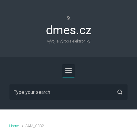
Skip to main content
dmes.cz
vývoj a výroba elektroniky
Home
SAM_0332