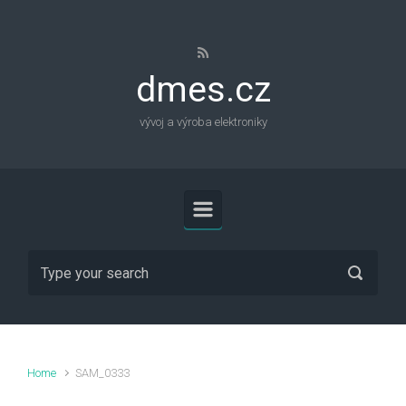
Skip to main content
dmes.cz
vývoj a výroba elektroniky
Home
SAM_0333