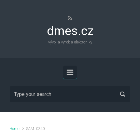
Skip to main content
dmes.cz
vývoj a výroba elektroniky
Home
SAM_0340