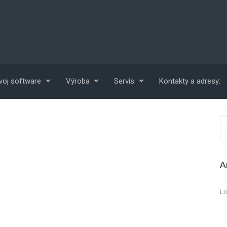
voj software
Výroba
Servis
Kontakty a adresy:
A
Li