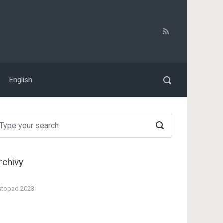
English
rchivy
stopad 2023