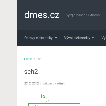
Skip to main content
dmes.cz
vývoj a výroba elektroniky
Opravy elektroniky
Vývoj elektroniky
Vý
Home
sch2
sch2
27. 2. 2012
Written by
admin