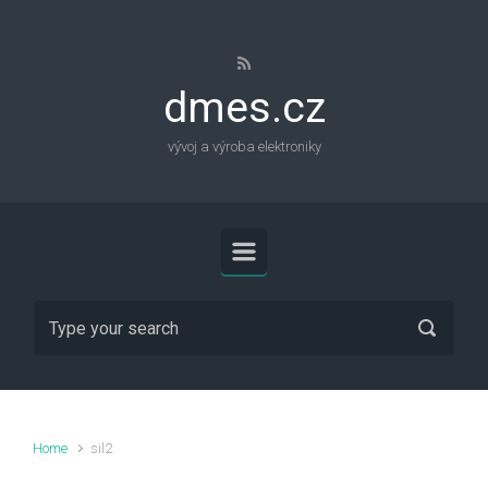
Skip to main content
dmes.cz
vývoj a výroba elektroniky
Home
sil2