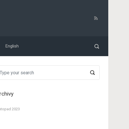
English
rchivy
stopad 2023