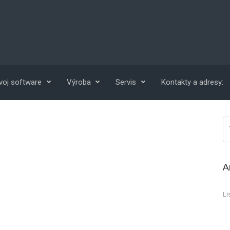
voj software
Výroba
Servis
Kontakty a adresy:
A
Li