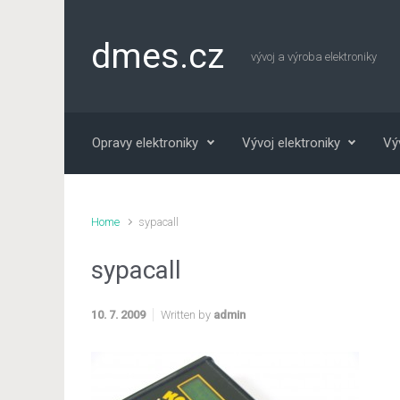
Skip to main content
dmes.cz
vývoj a výroba elektroniky
Opravy elektroniky
Vývoj elektroniky
Vý
Home
sypacall
sypacall
10. 7. 2009
Written by
admin